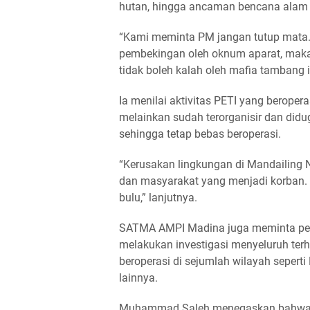
hutan, hingga ancaman bencana ala
“Kami meminta PM jangan tutup mata. 
pembekingan oleh oknum aparat, maka 
tidak boleh kalah oleh mafia tambang
Ia menilai aktivitas PETI yang beroper
melainkan sudah terorganisir dan didu
sehingga tetap bebas beroperasi.
“Kerusakan lingkungan di Mandailing N
dan masyarakat yang menjadi korban.
bulu,” lanjutnya.
SATMA AMPI Madina juga meminta pemeri
melakukan investigasi menyeluruh ter
beroperasi di sejumlah wilayah sepert
lainnya.
Muhammad Saleh menegaskan bahwa m