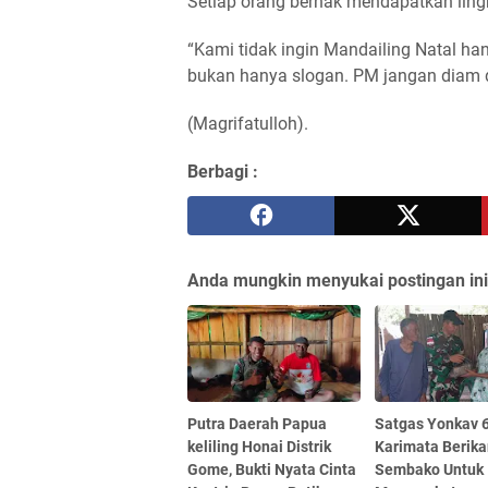
Setiap orang berhak mendapatkan ling
“Kami tidak ingin Mandailing Natal h
bukan hanya slogan. PM jangan diam 
(Magrifatulloh).
Berbagi :
Anda mungkin menyukai postingan ini
Putra Daerah Papua
Satgas Yonkav 
keliling Honai Distrik
Karimata Berik
Gome, Bukti Nyata Cinta
Sembako Untuk