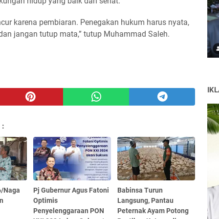
kungan hidup yang baik dan sehat.
ancur karena pembiaran. Penegakan hukum harus nyata,
dan jangan tutup mata,” tutup Muhammad Saleh.
IK
 :
6/Naga
Pj Gubernur Agus Fatoni
Babinsa Turun
an
Optimis
Langsung, Pantau
Penyelenggaraan PON
Peternak Ayam Potong