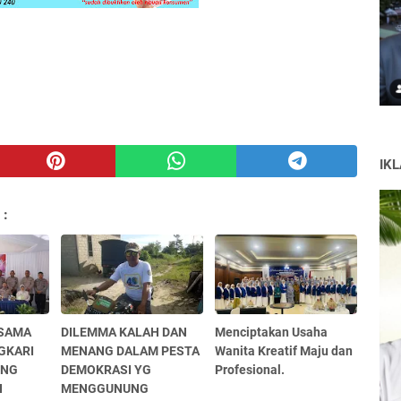
IK
 :
RSAMA
DILEMMA KALAH DAN
Menciptakan Usaha
GKARI
MENANG DALAM PESTA
Wanita Kreatif Maju dan
ENG
DEMOKRASI YG
Profesional.
I
MENGGUNUNG