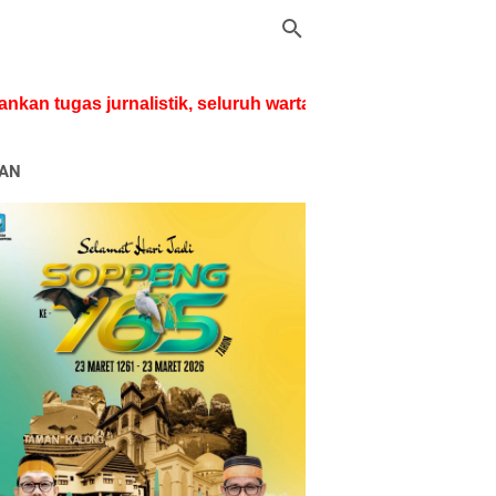
as jurnalistik, seluruh wartawan media online Swara H
LAN