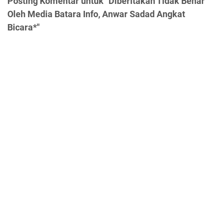
Posting Komentar untuk "Diberitakan Tidak Benar
Oleh Media Batara Info, Anwar Sadad Angkat
Bicara*"